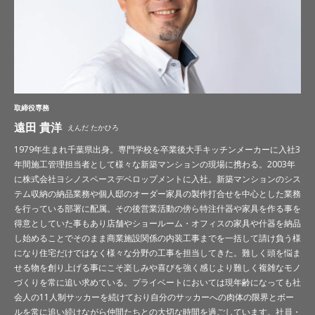
取締役専務
遠田 貴洋
えんだ たかひろ
1979年生まれ千葉県出身。専門学校を卒業後大手キッチンメーカーに入社3
年間施工管理担当者として様々な新築マンションの現場に携わる。2003年
に株式会社ヨシノスペースデベロップメントに入社。新築マンションのシス
テム収納の納品業務や個人邸のオーダー家具の製作打合せを中心とした業務
を行っている部署に配属。その後営業活動の傍ら特注什器や家具を作る事を
得意としていた事もあり店舗やショールーム・オフィスの家具や什器を納品
し始めることでそのまま商業施設関係の内装工事までを一括して請け負う様
になり住宅だけではなく様々な分野の工事を担当してきた。難しく頭を悩ま
せる物を創り上げる事にこそ楽しみや喜びを強く感じより難しく複雑なモノ
づくりを常に追い求めている。プライベートにおいては現年齢になっても社
会人の11人制サッカーを続けており自分のサッカーへの肉体の限界とボー
ルを常に追い続けながら仲間たちとの大切な時間を過ごしています。社員・