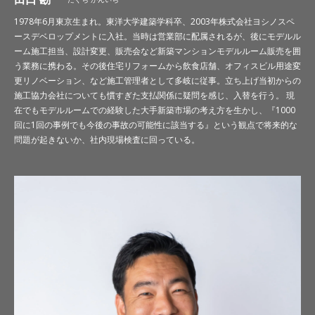
1978年6月東京生まれ。東洋大学建築学科卒、2003年株式会社ヨシノスペ
ースデベロップメントに入社。当時は営業部に配属されるが、後にモデルル
ーム施工担当、設計変更、販売会など新築マンションモデルルーム販売を囲
う業務に携わる。その後住宅リフォームから飲食店舗、オフィスビル用途変
更リノベーション、など施工管理者として多岐に従事。立ち上げ当初からの
施工協力会社についても慣すぎた支払関係に疑問を感じ、入替を行う。 現
在でもモデルルームでの経験した大手新築市場の考え方を生かし、『1000
回に1回の事例でも今後の事故の可能性に該当する』という観点で将来的な
問題が起きないか、社内現場検査に回っている。