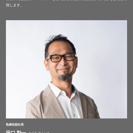
指します。
取締役副社長
田口 勘一
たぐち かんいち