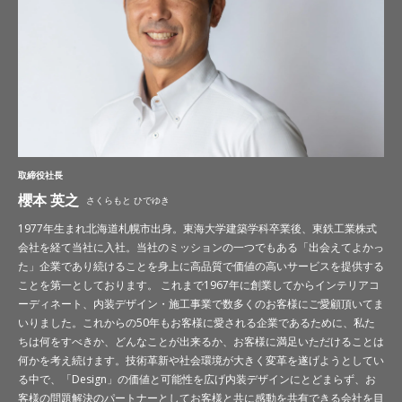
取締役社長
櫻本 英之
さくらもと ひでゆき
1977年生まれ北海道札幌市出身。東海大学建築学科卒業後、東鉄工業株式
会社を経て当社に入社。当社のミッションの一つでもある「出会えてよかっ
た」企業であり続けることを身上に高品質で価値の高いサービスを提供する
ことを第一としております。 これまで1967年に創業してからインテリアコ
ーディネート、内装デザイン・施工事業で数多くのお客様にご愛顧頂いてま
いりました。これからの50年もお客様に愛される企業であるために、私た
ちは何をすべきか、どんなことが出来るか、お客様に満足いただけることは
何かを考え続けます。技術革新や社会環境が大きく変革を遂げようとしてい
る中で、「Design」の価値と可能性を広げ内装デザインにとどまらず、お
客様の問題解決のパートナーとしてお客様と共に感動を共有できる会社を目