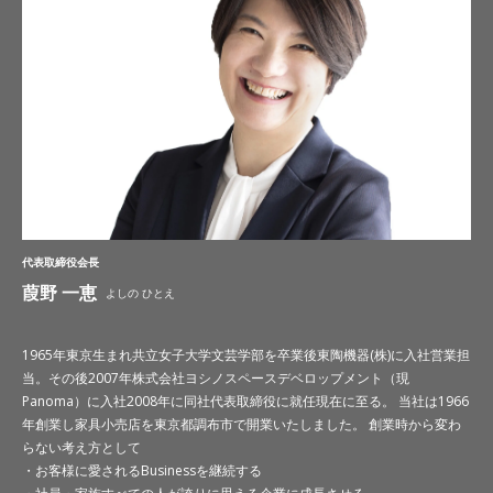
代表取締役会長
葭野 一恵
よしの ひとえ
1965年東京生まれ共立女子大学文芸学部を卒業後東陶機器(株)に入社営業担
当。その後2007年株式会社ヨシノスペースデベロップメント（現
Panoma）に入社2008年に同社代表取締役に就任現在に至る。 当社は1966
年創業し家具小売店を東京都調布市で開業いたしました。 創業時から変わ
らない考え方として
・お客様に愛されるBusinessを継続する