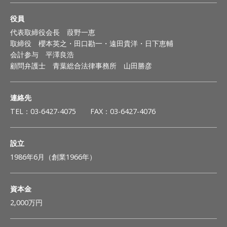
役員
代表取締役会長 葭野一恵
取締役 櫻本英之・田口勘一・遠田貴洋・日下恵輔
会計参与 平澤良浩
顧問弁護士 青葉総合法律事務所 山田勝彦
連絡先
TEL：03-6427-4075 FAX：03-6427-4076
設立
1986年6月（創業1966年）
資本金
2,000万円