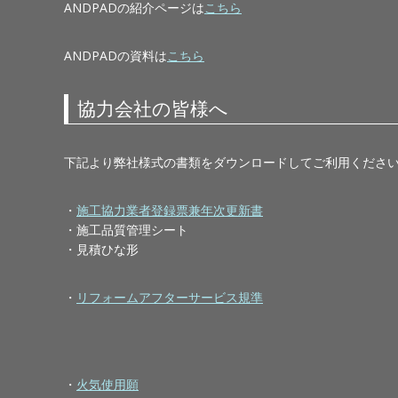
ANDPADの紹介ページは
こちら
ANDPADの資料は
こちら
協力会社の皆様へ
下記より弊社様式の書類をダウンロードしてご利用くださ
・
施工協力業者登録票兼年次更新書
・施工品質管理シート
・見積ひな形
・
リフォームアフターサービス規準
・
火気使用願