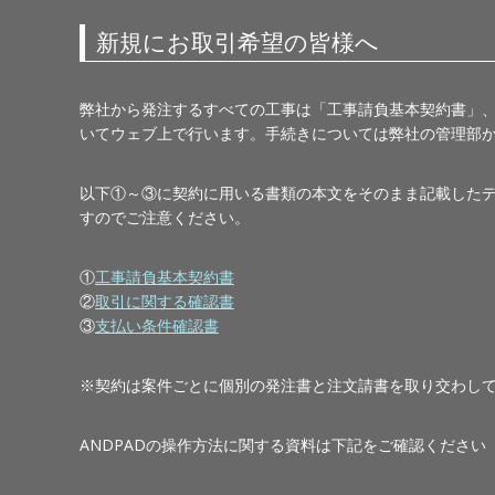
新規にお取引希望の皆様へ
弊社から発注するすべての工事は「工事請負基本契約書」
いてウェブ上で行います。手続きについては弊社の管理部
以下①～③に契約に用いる書類の本文をそのまま記載した
すのでご注意ください。
①
工事請負基本契約書
②
取引に関する確認書
③
支払い条件確認書
※契約は案件ごとに個別の発注書と注文請書を取り交わし
ANDPADの操作方法に関する資料は下記をご確認ください