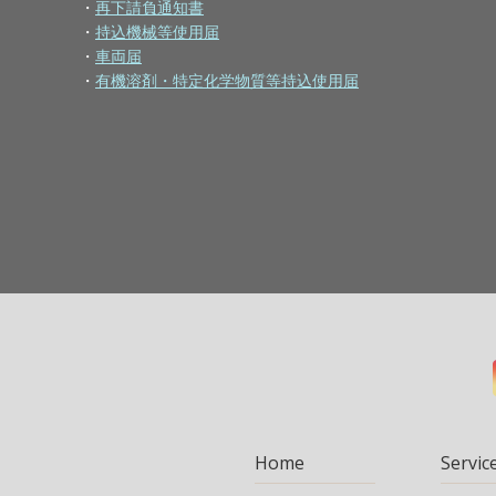
・
再下請負通知書
・
持込機械等使用届
・
車両届
・
有機溶剤・特定化学物質等持込使用届
Home
Servic