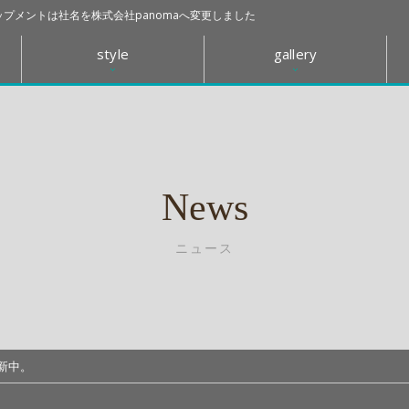
プメントは社名を株式会社panomaへ変更しました
style
gallery
News
ニュース
更新中。