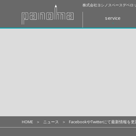
株式会社ヨシノスペースデベロッ
service
HOME
ニュース
FacebookやTwitterにて最新情報を