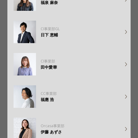
福泉 麻奈
CI事業部GL
日下 恵輔
CI事業部
田中愛華
CC事業部
福應 浩
Orcasa事業部
伊藤 あずさ