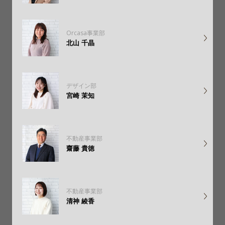
Orcasa事業部
北山 千晶
デザイン部
宮崎 茉知
不動産事業部
齋藤 貴徳
不動産事業部
清神 綾香