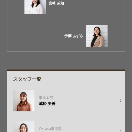
宮崎 茉知
伊藤 あずさ
スタッフ一覧
事業本部
成松 美香
Orcasa事業部