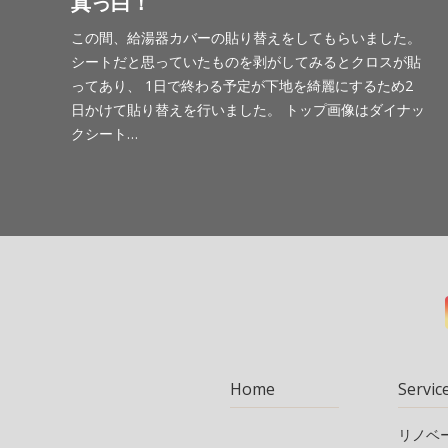
真っ白！
この間、給湯器カバーの貼り替えをしてもらいました。
シートだと思っていたものを剥がしてみるとクロスが貼
ってあり、 1日で終わる予定が下地を綺麗にするため2
日かけて貼り替えを行いました。 トップ画像はダイナッ
クシート…
Home
Servic
リノベ