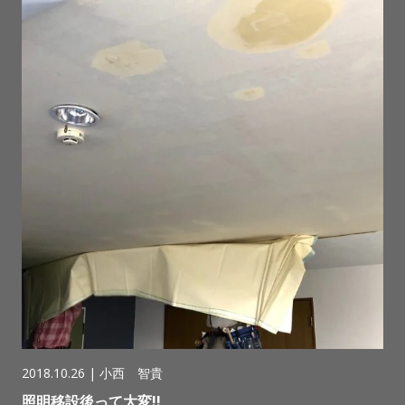
2018.10.26 |
小西 智貴
照明移設後って大変!!