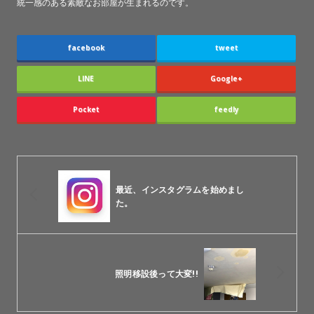
統一感のある素敵なお部屋が生まれるのです。
facebook
tweet
LINE
Google+
Pocket
feedly
最近、インスタグラムを始めまし
た。
照明移設後って大変!!